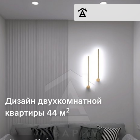
Дизайн
Ремонт
Цены
Наши работы
О нас
Контакты
г. Краснодар
Дизайн двухкомнатной
8 (861) 945-12-
34
2
квартиры 44 м
Обсудить
2