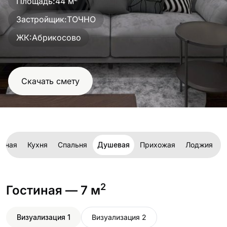
Площадь:
44 м
проект
Застройщик:
ТОЧНО
ЖК:
Абрикосово
Скачать смету
тиная
Кухня
Спальня
Душевая
Прихожая
Лоджия
2
Гостиная
— 7 м
Визуализация 1
Визуализация 2