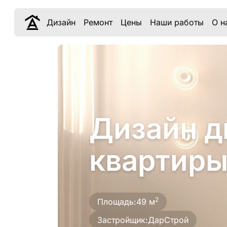
Дизайн
Ремонт
Цены
Наши работы
О н
Дизайн д
квартиры
2
Площадь:
49 м
Застройщик:
ДарСтрой