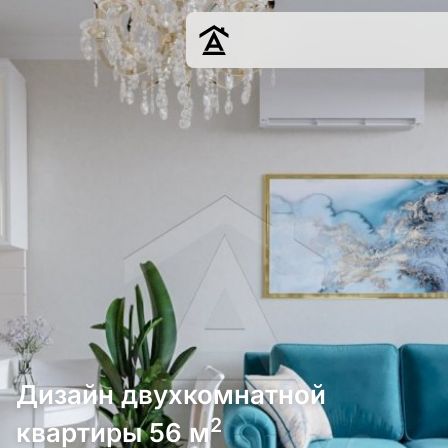
Дизайн
Ремонт
Цены
Наши работы
О нас
Контакты
г. Краснодар
8 (861) 945-12-
34
Дизайн двухкомнатной
2
квартиры 56 м
Обсудить