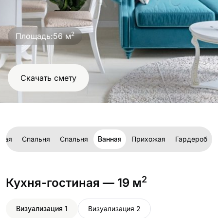
проект
2
Площадь:
56 м
Скачать смету
иная
Спальня
Спальня
Ванная
Прихожая
Гардероб
2
Кухня-гостиная
— 19 м
Визуализация 1
Визуализация 2