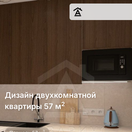
Дизайн
Ремонт
Цены
Наши работы
О нас
Контакты
г. Краснодар
Дизайн двухкомнатной
8 (861) 945-12-
34
2
квартиры 57 м
Обсудить
2