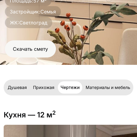
Площадь:
57 м
проект
Застройщик:
Семья
ЖК:
Светлоград
Скачать смету
я
Душевая
Прихожая
Чертежи
Материалы и мебель
2
Кухня
— 12 м