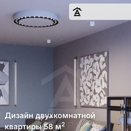
Дизайн
Ремонт
Цены
Наши работы
О нас
Контакты
г. Краснодар
8 (861) 945-12-
34
Дизайн двухкомнатной
2
квартиры 58 м
Обсудить