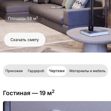
проект
2
Площадь:
58 м
Скачать смету
я
Прихожая
Гардероб
Чертежи
Материалы и мебель
2
Гостиная
— 19 м