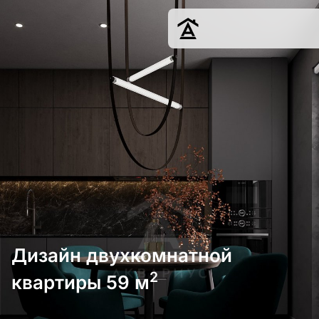
Дизайн
Ремонт
Цены
Наши работы
О нас
Контакты
г. Краснодар
8 (861) 945-12-
34
Дизайн двухкомнатной
2
квартиры 59 м
Обсудить