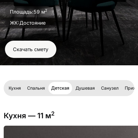
проект
2
Площадь:
59 м
ЖК:
Достояние
Скачать смету
Кухня
Спальня
Детская
Душевая
Санузел
Прих
2
Кухня
— 11 м