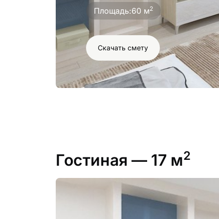
2
Площадь:
60 м
Скачать смету
2
Гостиная
— 17 м