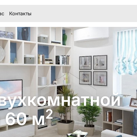
ас
Контакты
вухкомнатной
2
 60 м