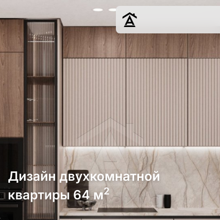
Дизайн
Ремонт
Цены
Наши работы
О нас
Контакты
г. Краснодар
8 (861) 945-12-
34
Дизайн двухкомнатной
2
квартиры 64 м
Обсудить