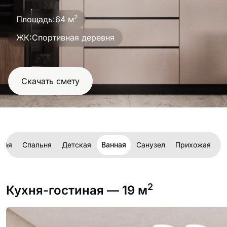
проект
2
Площадь:
64 м
ЖК:
Спортивная деревня
Скачать смету
иная
Спальня
Детская
Ванная
Санузел
Прихожая
Л
2
Кухня-гостиная
— 19 м