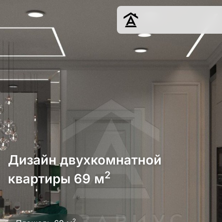
Дизайн
Ремонт
Цены
Наши работы
О нас
Контакты
г. Краснодар
Дизайн двухкомнатной
8 (861) 945-12-
34
2
квартиры 69 м
Обсудить
2