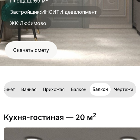
Площадь:
69 м
проект
Застройщик:
ИНСИТИ девелопмент
ЖК:
Любимово
Скачать смету
абинет
Ванная
Прихожая
Балкон
Балкон
Чертежи
2
Кухня-гостиная
— 20 м