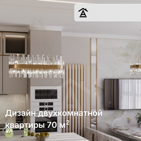
Дизайн
Ремонт
Цены
Наши работы
О нас
Контакты
г. Краснодар
8 (861) 945-12-
34
Дизайн двухкомнатной
2
квартиры 70 м
Обсудить