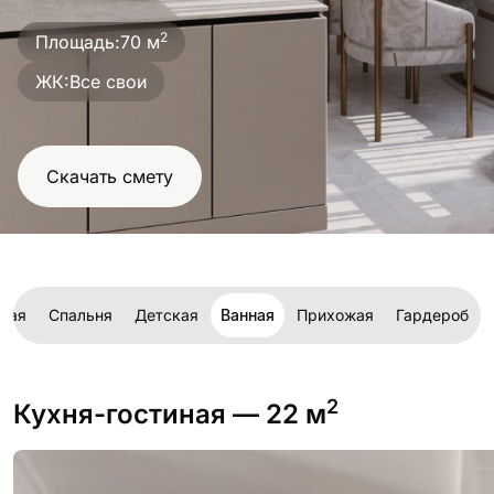
проект
2
Площадь:
70 м
ЖК:
Все свои
Скачать смету
иная
Спальня
Детская
Ванная
Прихожая
Гардероб
2
Кухня-гостиная
— 22 м