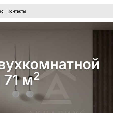
ас
Контакты
вухкомнатной
2
 71 м