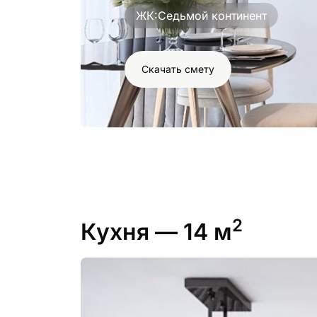
ЖК:
Седьмой континент
Скачать смету
2
Кухня
— 14 м