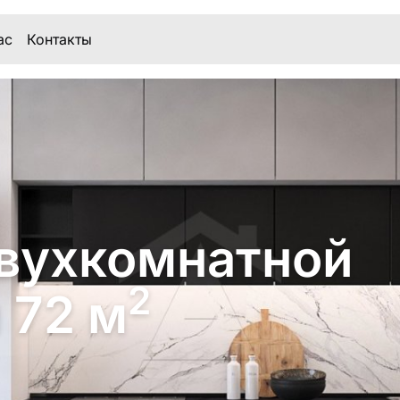
ас
Контакты
вухкомнатной
2
 72 м