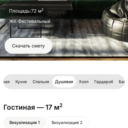
проект
2
Площадь:
72 м
ЖК:
Фестивальный
Скачать смету
тиная
Кухня
Спальня
Душевая
Холл
Гардероб
Бал
2
Гостиная
— 17 м
Визуализация 1
Визуализация 2