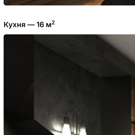
2
Кухня
— 16 м