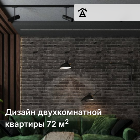
Дизайн
Ремонт
Цены
Наши работы
О нас
Контакты
г. Краснодар
8 (861) 945-12-
34
Дизайн двухкомнатной
2
квартиры 72 м
Обсудить