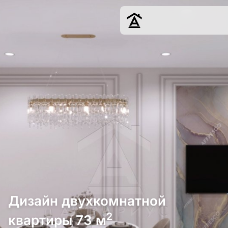
Дизайн
Ремонт
Цены
Наши работы
О нас
Контакты
г. Краснодар
8 (861) 945-12-
34
Дизайн двухкомнатной
2
квартиры 73 м
Обсудить