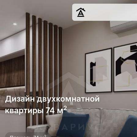
Дизайн
Ремонт
Цены
Наши работы
О нас
Контакты
г. Краснодар
Дизайн двухкомнатной
8 (861) 945-12-
34
2
квартиры 74 м
Обсудить
2