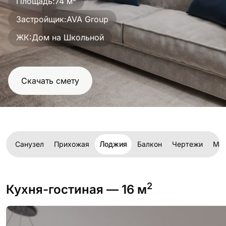
Площадь:
74 м
проект
Застройщик:
AVA Group
ЖК:
Дом на Школьной
Скачать смету
ая
Санузел
Прихожая
Лоджия
Балкон
Чертежи
Мат
2
Кухня-гостиная
— 16 м