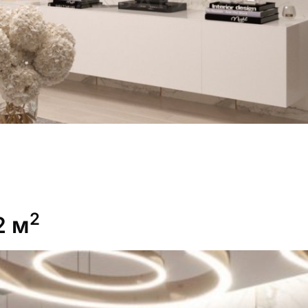
2
2 м