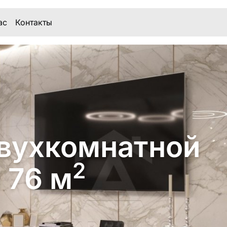
ас
Контакты
вухкомнатной
2
 76 м