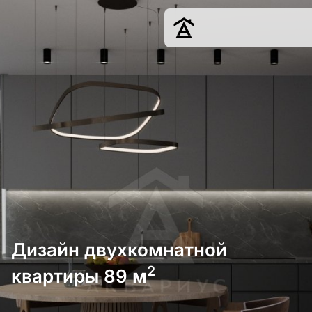
Дизайн
Ремонт
Цены
Наши работы
О нас
Контакты
г. Краснодар
8 (861) 945-12-
34
Дизайн двухкомнатной
2
квартиры 89 м
Обсудить