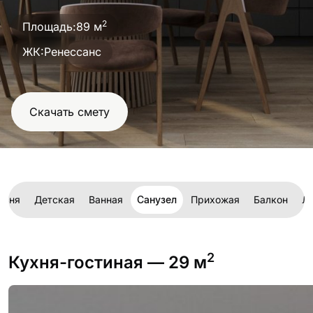
проект
2
Площадь:
89 м
ЖК:
Ренессанс
Скачать смету
льня
Детская
Ванная
Санузел
Прихожая
Балкон
Л
2
Кухня-гостиная
— 29 м