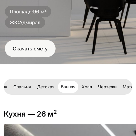
проект
2
Площадь:
96 м
ЖК:
Адмирал
Скачать смету
хня
Спальня
Детская
Ванная
Холл
Чертежи
Матер
2
Кухня
— 26 м