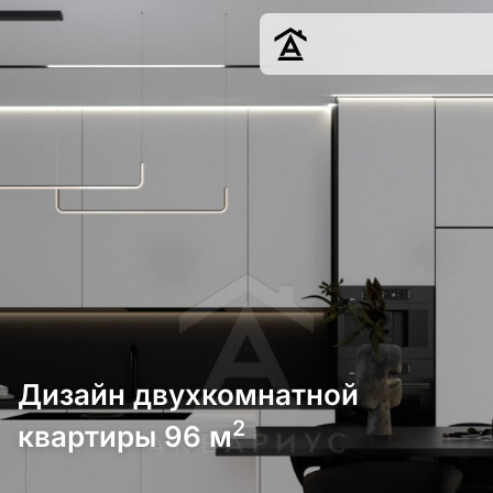
Дизайн
Ремонт
Цены
Наши работы
О нас
Контакты
г. Краснодар
8 (861) 945-12-
34
Дизайн двухкомнатной
2
квартиры 96 м
Обсудить