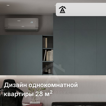
Дизайн
Ремонт
Цены
Наши работы
О нас
Контакты
г. Краснодар
8 (861) 945-12-
34
Дизайн однокомнатной
2
квартиры 28 м
Обсудить