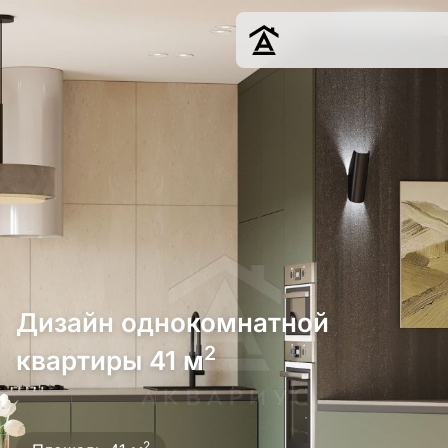
Дизайн
Ремонт
Цены
Наши работы
О нас
Контакты
г. Краснодар
Дизайн однокомнатной
8 (861) 945-12-
34
2
квартиры 41 м
Обсудить
2