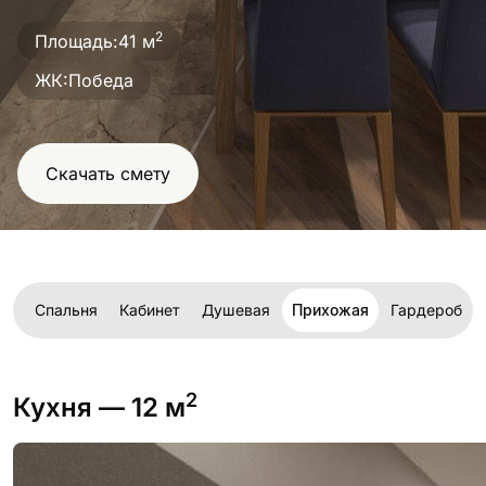
проект
2
Площадь:
41 м
ЖК:
Победа
Скачать смету
ня
Спальня
Кабинет
Душевая
Прихожая
Гардероб
2
Кухня
— 12 м