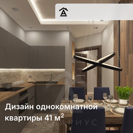
Дизайн
Ремонт
Цены
Наши работы
О нас
Контакты
г. Краснодар
8 (861) 945-12-
34
Дизайн однокомнатной
2
квартиры 41 м
Обсудить