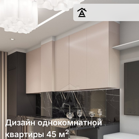
Дизайн
Ремонт
Цены
Наши работы
О нас
Контакты
г. Краснодар
8 (861) 945-12-
34
Дизайн однокомнатной
2
квартиры 45 м
Обсудить