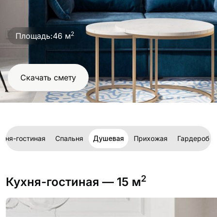
проект
2
Площадь:
46 м
Скачать смету
ухня-гостиная
Спальня
Душевая
Прихожая
Гардероб
2
Кухня-гостиная
— 15 м