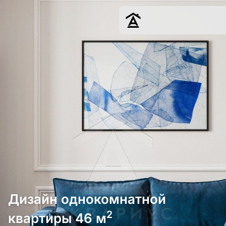
Дизайн
Ремонт
Цены
Наши работы
О нас
Контакты
г. Краснодар
8 (861) 945-12-
34
Дизайн однокомнатной
2
квартиры 46 м
Обсудить