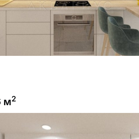
2
6 м