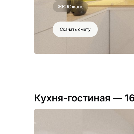
ЖК:
Южане
Скачать смету
Кухня-гостиная
— 1