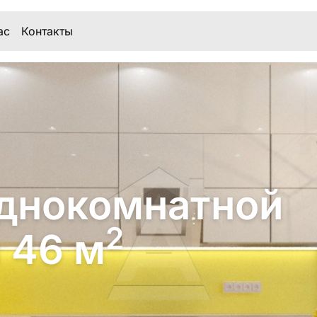
ас
Контакты
днокомнатной
2
 46 м