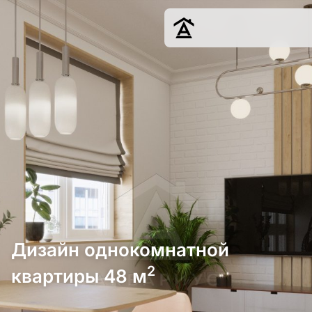
Дизайн
Ремонт
Цены
Наши работы
О нас
Контакты
г. Краснодар
8 (861) 945-12-
34
Дизайн однокомнатной
2
квартиры 48 м
Обсудить