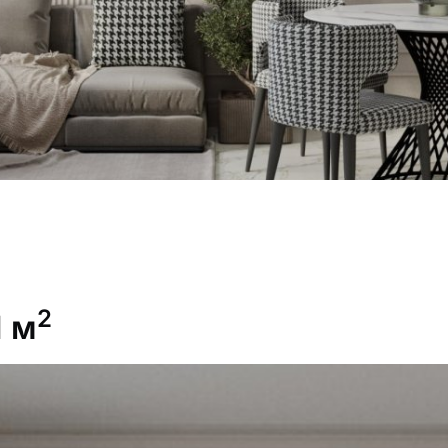
2
1 м