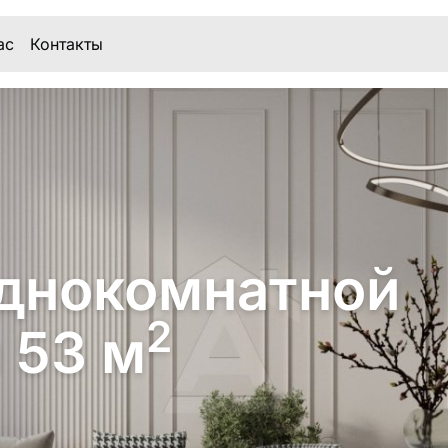
ас
Контакты
днокомнатной
2
 53 м