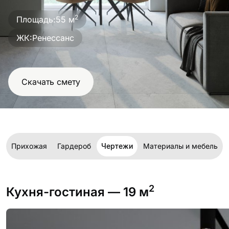
проект
2
Площадь:
55 м
ЖК:
Ренессанс
Скачать смету
я
Прихожая
Гардероб
Чертежи
Материалы и мебель
2
Кухня-гостиная
— 19 м