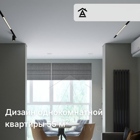
Дизайн
Ремонт
Цены
Наши работы
О нас
Контакты
г. Краснодар
8 (861) 945-12-
34
Дизайн однокомнатной
2
квартиры 55 м
Обсудить