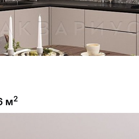
2
6 м