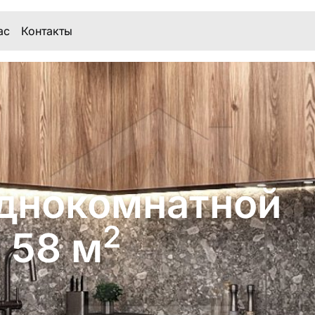
ас
Контакты
днокомнатной
2
 58 м