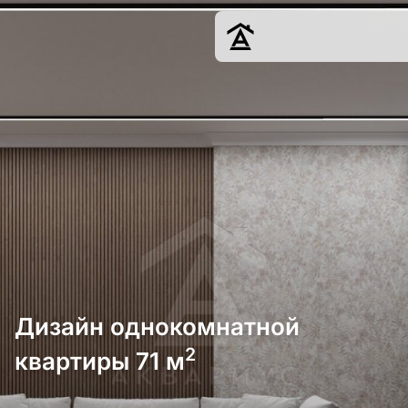
Дизайн
Ремонт
Цены
Наши работы
О нас
Контакты
г. Краснодар
8 (861) 945-12-
34
Дизайн однокомнатной
2
квартиры 71 м
Обсудить