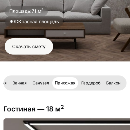
проект
2
Площадь:
71 м
ЖК:
Красная площадь
Скачать смету
ьня
Ванная
Санузел
Прихожая
Гардероб
Балкон
Б
2
Гостиная
— 18 м