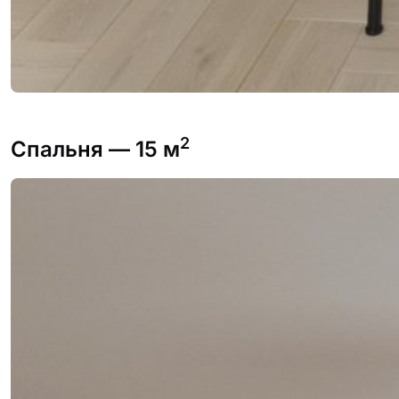
2
Спальня
— 15 м