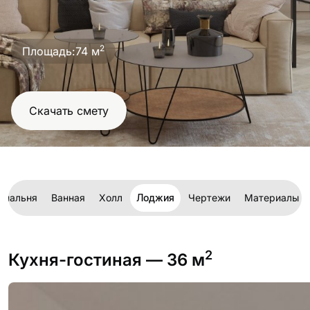
проект
2
Площадь:
74 м
Скачать смету
Спальня
Ванная
Холл
Лоджия
Чертежи
Материалы и
2
Кухня-гостиная
— 36 м