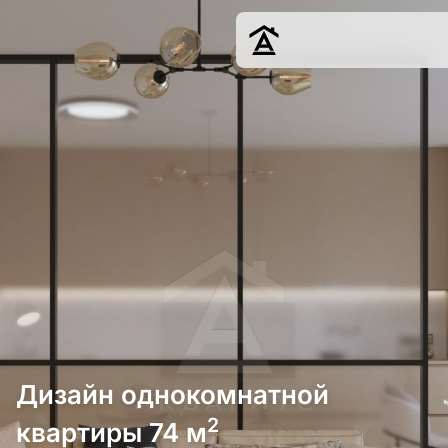
Дизайн
Ремонт
Цены
Наши работы
О нас
Контакты
г. Краснодар
8 (861) 945-12-
34
Дизайн однокомнатной
2
квартиры 74 м
Обсудить