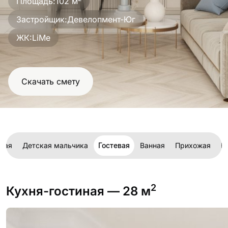
Площадь:
102 м
проект
Застройщик:
Девелопмент-Юг
ЖК:
LiMe
Скачать смету
вая
Детская мальчика
Гостевая
Ванная
Прихожая
Б
2
Кухня-гостиная
— 28 м