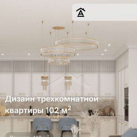
Дизайн
Ремонт
Цены
Наши работы
О нас
Контакты
г. Краснодар
Дизайн трехкомнатной
8 (861) 945-12-
34
2
квартиры 102 м
Обсудить
2