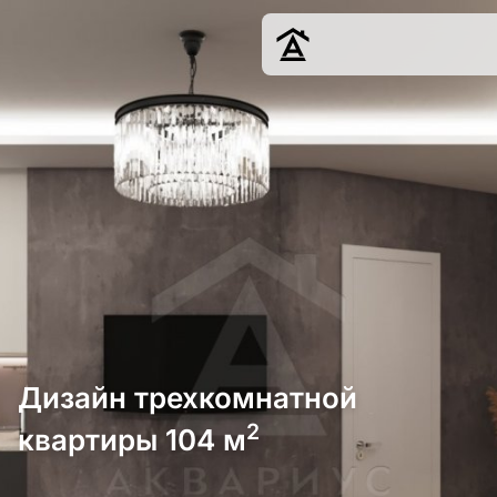
Дизайн
Ремонт
Цены
Наши работы
О нас
Контакты
г. Краснодар
8 (861) 945-12-
34
Дизайн трехкомнатной
2
квартиры 104 м
Обсудить