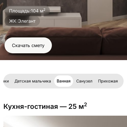
проект
2
Площадь:
104 м
ЖК:
Элегант
Скачать смету
очки
Детская мальчика
Ванная
Санузел
Прихожая
Г
2
Кухня-гостиная
— 25 м