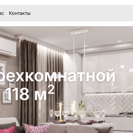
ас
Контакты
рехкомнатной
2
 118 м