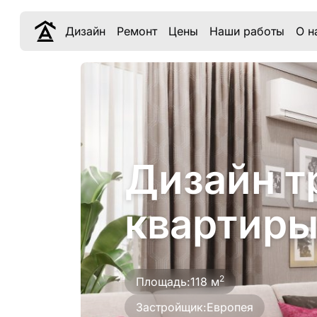
Дизайн
Ремонт
Цены
Наши работы
О н
Дизайн т
квартиры
2
Площадь:
118 м
Застройщик:
Европея