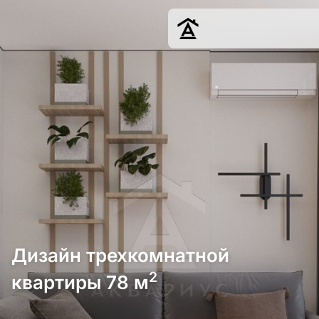
Дизайн
Ремонт
Цены
Наши работы
О нас
Контакты
г. Краснодар
8 (861) 945-12-
34
Дизайн трехкомнатной
2
квартиры 78 м
Обсудить