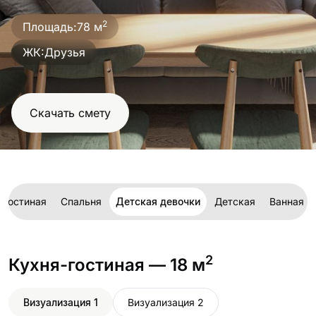
проект
2
Площадь:
78 м
ЖК:
Друзья
Скачать смету
-гостиная
Спальня
Детская девочки
Детская
Ванная
2
Кухня-гостиная
— 18 м
Визуализация 1
Визуализация 2