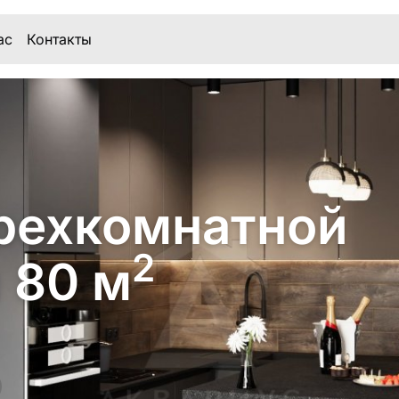
ас
Контакты
рехкомнатной
2
 80 м