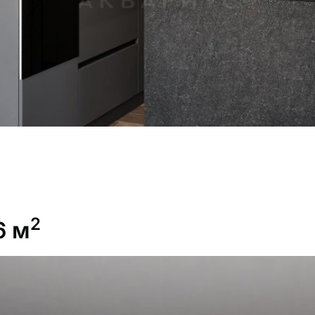
2
6 м