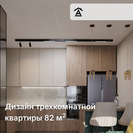
Дизайн
Ремонт
Цены
Наши работы
О нас
Контакты
г. Краснодар
8 (861) 945-12-
34
Дизайн трехкомнатной
2
квартиры 82 м
Обсудить