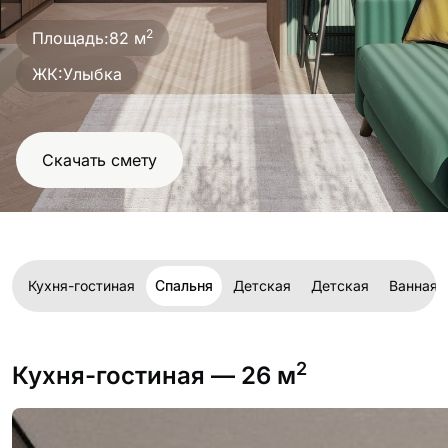
проект
2
Площадь:
82 м
ЖК:
Улыбка
Скачать смету
Кухня-гостиная
Спальня
Детская
Детская
Ванная
2
Кухня-гостиная
— 26 м