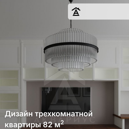
Дизайн
Ремонт
Цены
Наши работы
О нас
Контакты
г. Краснодар
8 (861) 945-12-
34
Дизайн трехкомнатной
2
квартиры 82 м
Обсудить