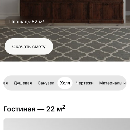
проект
2
Площадь:
82 м
Скачать смету
ская
Душевая
Санузел
Холл
Чертежи
Материалы и м
2
Гостиная
— 22 м