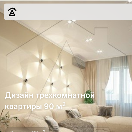
Дизайн
Ремонт
Цены
Наши работы
О нас
Контакты
г. Краснодар
Дизайн трехкомнатной
8 (861) 945-12-
34
2
квартиры 90 м
Обсудить
2