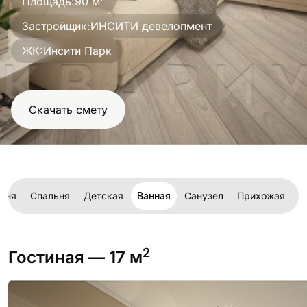
Площадь:
90 м
проект
Застройщик:
ИНСИТИ девелопмент
ЖК:
Инсити Парк
Скачать смету
хня
Спальня
Детская
Ванная
Санузел
Прихожая
Г
2
Гостиная
— 17 м