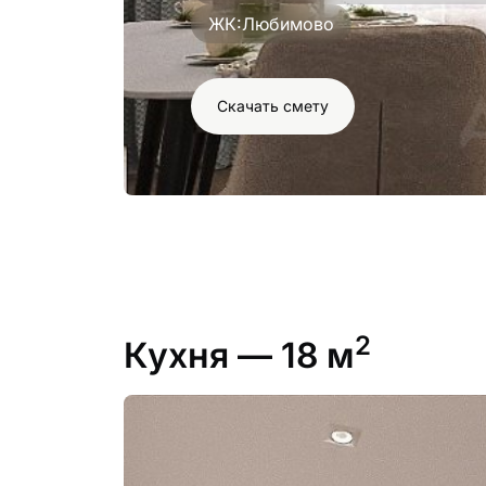
ЖК:
Любимово
Скачать смету
2
Кухня
— 18 м