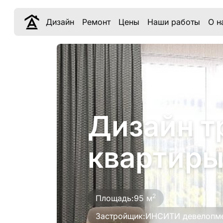
Дизайн
Ремонт
Цены
Наши работы
О н
Дизайн т
квартиры
2
Площадь:
95 м
Застройщик:
ИНСИТИ девелопм