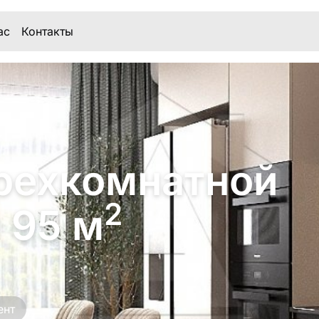
ас
Контакты
рехкомнатной
2
 95 м
ент