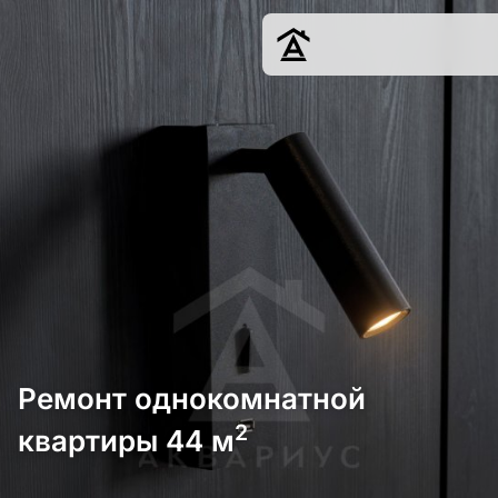
Дизайн
Ремонт
Цены
Наши работы
О нас
Контакты
г. Краснодар
8 (861) 945-12-
34
Ремонт однокомнатной
2
квартиры 44 м
Обсудить