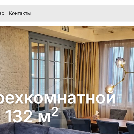
ас
Контакты
рехкомнатной
2
 132 м