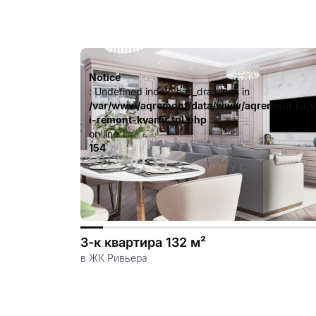
Notice
: Undefined index: has_drawings in
/var/www/aqremont/data/www/aqremont.ru/v
i-remont-kvartir.tpl.php
on line
154
3-к квартира 132 м²
в ЖК Ривьера