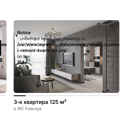
Notice
: Undefined index: has_drawings in
iew/templates_c/ca23d591d3fd8044c55329b97dcde4d44cdb3e9e
/var/www/aqremont/data/www/aqremont.ru/view/templ
i-remont-kvartir.tpl.php
on line
154
3-к квартира 125 м²
в ЖК Ривьера