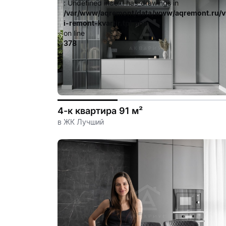
: Undefined index: has_drawings in
/var/www/aqremont/data/www/aqremont.ru/v
i-remont-kvartir.tpl.php
on line
378
4-к квартира 91 м²
в ЖК Лучший