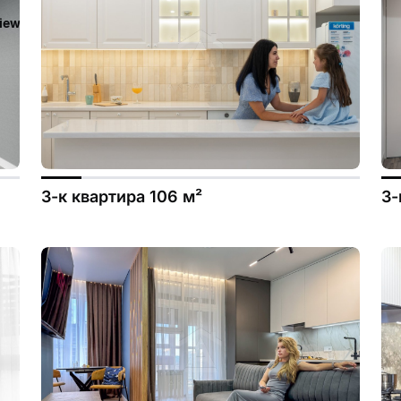
iew/templates_c/ca23d591d3fd8044c55329b97dcde4d44cdb3e9e
3-к квартира 106 м²
3-