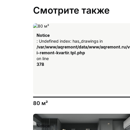
Смотрите также
Notice
: Undefined index: has_drawings in
/var/www/aqremont/data/www/aqremont.ru/v
i-remont-kvartir.tpl.php
on line
378
80 м²
Notice