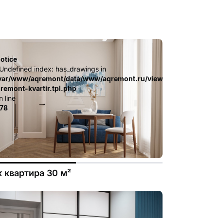
otice
 Undefined index: has_drawings in
.file.dizayn-
ates_c/ca23d591d3fd8044c55329b97dcde4d44cdb3e9e.file.diz
var/www/aqremont/data/www/aqremont.ru/view/templates_c/c
-remont-kvartir.tpl.php
n line
78
к квартира 30 м²