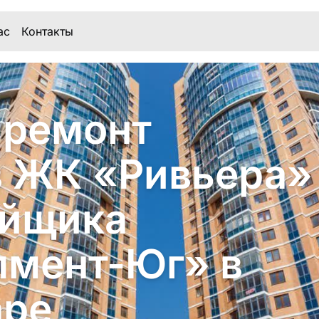
ас
Контакты
 ремонт
в ЖК «Ривьера»
ойщика
пмент-Юг» в
аре