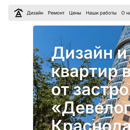
Дизайн
Ремонт
Цены
Наши работы
О н
Дизайн и
квартир 
от застр
«Девело
Краснод