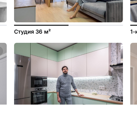
Студия 36 м²
1-
3-к квартира 81 м²
3-
в 