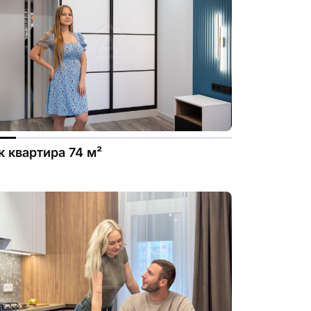
.file.dizayn-
к квартира 74 м²