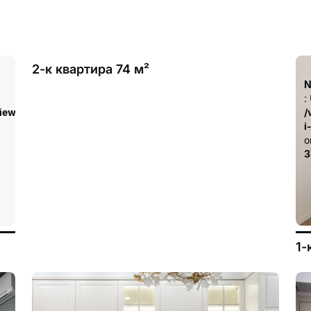
2-к квартира 74 м²
Notice
N
: Undefined index: has_drawings in
:
iew/templates_c/ca23d591d3fd8044c55329b97dcde4d44cdb3e9e
/var/www/aqremont/data/www/aqremont.ru/view/templ
/
i-remont-kvartir.tpl.php
i
on line
o
378
3
1-