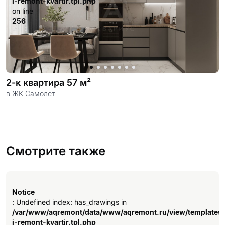
i-remont-kvartir.tpl.php
on line
256
2-к квартира 57 м²
в ЖК Самолет
Смотрите также
Notice
: Undefined index: has_drawings in
/var/www/aqremont/data/www/aqremont.ru/view/templates
i-remont-kvartir.tpl.php