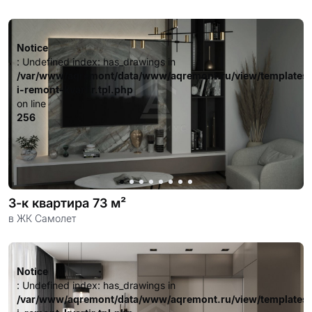
Notice
: Undefined index: has_drawings in
/var/www/aqremont/data/www/aqremont.ru/view/templates
i-remont-kvartir.tpl.php
on line
256
3-к квартира 73 м²
в ЖК Самолет
Notice
: Undefined index: has_drawings in
/var/www/aqremont/data/www/aqremont.ru/view/templates