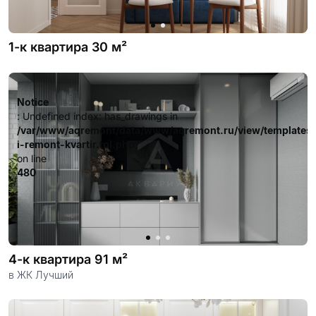
1-к квартира 30 м²
Notice
: Undefined index: has_drawings in
/var/www/aqremont/data/www/aqremont.ru/view/templates
i-remont-kvartir.tpl.php
on line
480
4-к квартира 91 м²
в ЖК Лучший