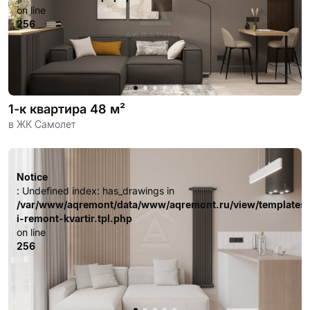
on line
256
1-к квартира 48 м²
в ЖК Самолет
Notice
: Undefined index: has_drawings in
/var/www/aqremont/data/www/aqremont.ru/view/templates
i-remont-kvartir.tpl.php
on line
256