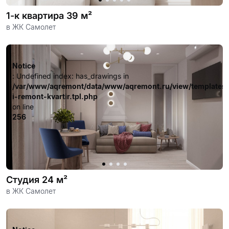
1-к квартира 39 м²
в ЖК Самолет
Notice
: Undefined index: has_drawings in
/var/www/aqremont/data/www/aqremont.ru/view/templates
i-remont-kvartir.tpl.php
on line
256
Студия 24 м²
в ЖК Самолет