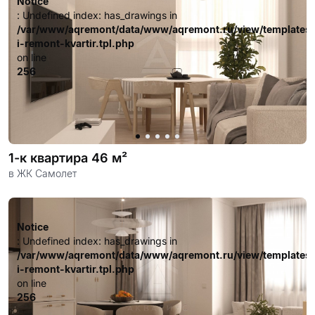
Notice
: Undefined index: has_drawings in
/var/www/aqremont/data/www/aqremont.ru/view/templates
i-remont-kvartir.tpl.php
on line
256
1-к квартира 46 м²
в ЖК Самолет
Notice
: Undefined index: has_drawings in
/var/www/aqremont/data/www/aqremont.ru/view/templates
i-remont-kvartir.tpl.php
on line
256