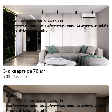
довольных клиентов.
Notice
: Undefined index: has_drawings in
/var/www/aqremont/data/www/aqremont.ru/view/templates
i-remont-kvartir.tpl.php
on line
256
3-к квартира 76 м²
в ЖК Самолет
Notice
: Undefined index: has_drawings in
/var/www/aqremont/data/www/aqremont.ru/view/templates
i-remont-kvartir.tpl.php