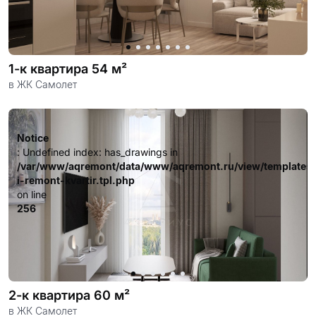
1-к квартира 54 м²
в ЖК Самолет
Notice
: Undefined index: has_drawings in
/var/www/aqremont/data/www/aqremont.ru/view/templates
i-remont-kvartir.tpl.php
on line
256
2-к квартира 60 м²
в ЖК Самолет