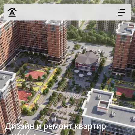
Дизайн
Ремонт
Цены
Наши работы
О нас
Контакты
г. Краснодар
8 (861) 945-12-
34
Дизайн и ремонт квартир
Обсудить