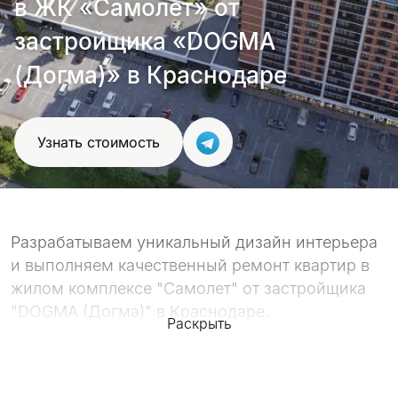
в ЖК «Самолет» от
проект
застройщика «DOGMA
(Догма)» в Краснодаре
Узнать стоимость
Разрабатываем уникальный дизайн интерьера
и выполняем качественный ремонт квартир в
жилом комплексе "Самолет" от застройщика
"DOGMA (Догма)" в Краснодаре.
Раскрыть
Качество работ подтверждают наше
портфолио, с которым вы можете
ознакомиться ниже, а так же сотни отзывов