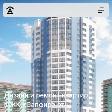
Дизайн
Ремонт
Цены
Наши работы
О нас
Контакты
г. Краснодар
8 (861) 945-12-
34
Дизайн и ремонт квартир
в ЖК «Сапфир» от
Обсудить