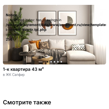
довольных клиентов.
Notice
: Undefined index: has_drawings in
/var/www/aqremont/data/www/aqremont.ru/view/templates
i-remont-kvartir.tpl.php
on line
256
1-к квартира 43 м²
в ЖК Сапфир
Смотрите также