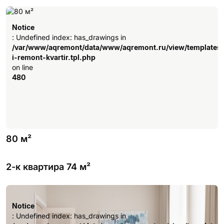
Notice
: Undefined index: has_drawings in
/var/www/aqremont/data/www/aqremont.ru/view/templates
i-remont-kvartir.tpl.php
on line
480
80 м²
2-к квартира 74 м²
Notice
: Undefined index: has_drawings in
/var/www/aqremont/data/www/aqremont.ru/view/templates
Notice
i-remont-kvartir.tpl.php
: Undefined index: has_drawings in
on line