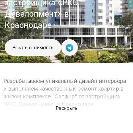
застройщика «РКС
проект
Девелопмент» в
Краснодаре
Узнать стоимость
Разрабатываем уникальный дизайн интерьера
и выполняем качественный ремонт квартир в
жилом комплексе "Сапфир" от застройщика
"РКС Девелопмент" в Краснодаре.
Раскрыть
Качество работ подтверждают наше
портфолио, с которым вы можете
ознакомиться ниже, а так же сотни отзывов