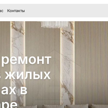
ас
Контакты
 ремонт
в жилых
ах в
аре