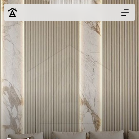
Дизайн
Ремонт
Цены
Наши работы
О нас
Контакты
г. Краснодар
8 (861) 945-12-
34
Обсудить