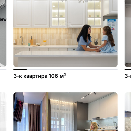
iew/templates_c/ca23d591d3fd8044c55329b97dcde4d44cdb3e9e
3-к квартира 106 м²
3-