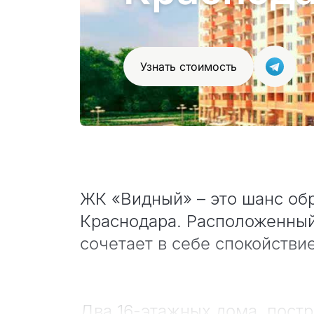
Узнать стоимость
ЖК «Видный» – это шанс об
Краснодара. Расположенный
сочетает в себе спокойстви
Два 16-этажных дома, пост