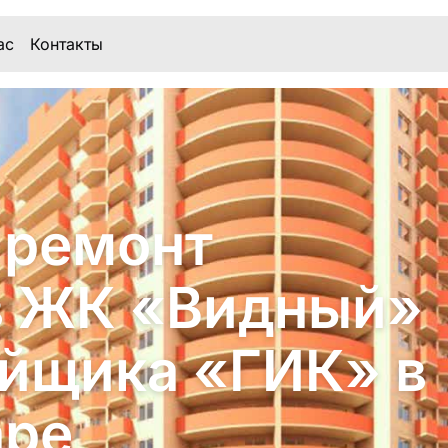
ас
Контакты
 ремонт
в ЖК «Видный»
ойщика «ГИК» в
аре