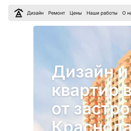
Дизайн
Ремонт
Цены
Наши работы
О н
Дизайн и
квартир 
от застр
Краснод