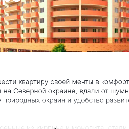
рести квартиру своей мечты в комфор
 на Северной окраине, вдали от шумн
е природных окраин и удобство развит
роенные из кирпича и монолита, стал