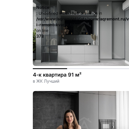
Notice
: Undefined index: has_drawings in
/var/www/aqremont/data/www/aqremont.ru/v
i-remont-kvartir.tpl.php
on line
378
4-к квартира 91 м²
в ЖК Лучший