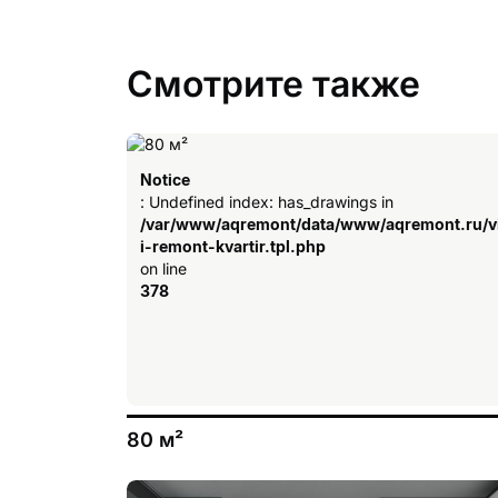
Смотрите также
«ГИК» — опытный и надежны
Краснодара. Компания уже с
высоким качеством строите
Notice
: Undefined index: has_drawings in
/var/www/aqremont/data/www/aqremont.ru/v
i-remont-kvartir.tpl.php
on line
Хотите
сделать ремонт
свое
378
«Аквариус»! Специалисты ко
дизайна до воплощения его 
80 м²