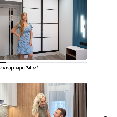
.file.dizayn-
к квартира 74 м²