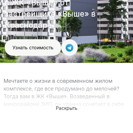
в ЖК «Выше» от
проект
застройщика «Выше» в
Краснодаре
Узнать стоимость
Мечтаете о жизни в современном жилом
комплексе, где все продумано до мелочей?
Тогда вам в ЖК «Выше». Возведенный в
микрорайоне ЗИП, он удачно сочетает в себе
Раскрыть
развитую инфраструктуру и спокойную
атмосферу. Удобная транспортная развязка
(остановки общественного транспорта в