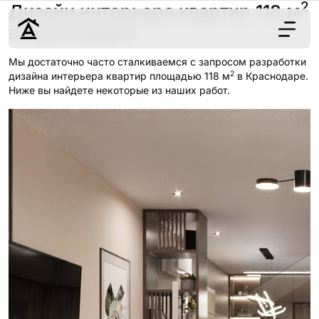
2
Дизайн интерьера квартир 118 м
в Краснодаре
Мы достаточно часто сталкиваемся с запросом разработки
2
Дизайн
дизайна интерьера квартир площадью 118 м
в Краснодаре.
Ниже вы найдете некоторые из наших работ.
Ремонт
Цены
Наши работы
О нас
Контакты
г. Краснодар
8 (861) 945-12-
34
Обсудить