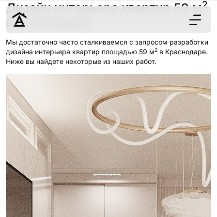
2
Дизайн интерьера квартир 59 м
в Краснодаре
Мы достаточно часто сталкиваемся с запросом разработки
2
Дизайн
дизайна интерьера квартир площадью 59 м
в Краснодаре.
Ниже вы найдете некоторые из наших работ.
Ремонт
Цены
Наши работы
О нас
Контакты
г. Краснодар
8 (861) 945-12-
34
Обсудить